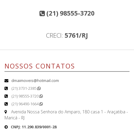
(21) 98555-3720
CRECI:
5761/RJ
NOSSOS CONTATOS
dmaimoveis@hotmail.com
(21) 3731-2385
(21) 98555-3720
(21) 96490-1664
Avenida Nossa Senhora do Amparo, 180 casa 1 - Araçatiba -
Maricá - RJ
CNPJ: 11.290.839/0001-28